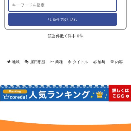
該当件数 0件中 0件
🏕 地域 🎭 雇用形態 🔦 業種
🏮 タイトル 💰 給与 💬 内容